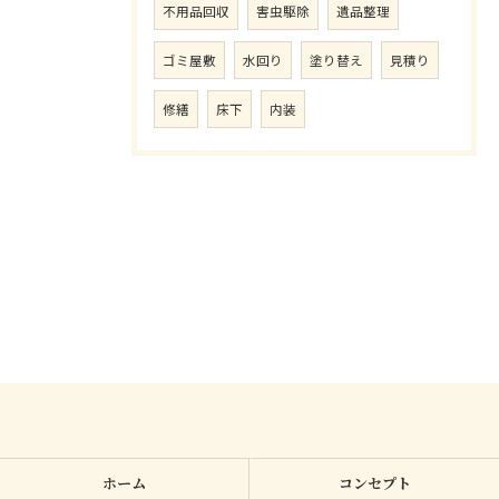
不用品回収
害虫駆除
遺品整理
ゴミ屋敷
水回り
塗り替え
見積り
修繕
床下
内装
ホーム
コンセプト